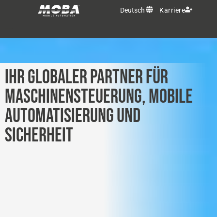
Deutsch
Karriere
OEM Lösungen
IHR GLOBALER PARTNER FÜR
Produkte
MASCHINENSTEUERUNG, MOBILE
AUTOMATISIERUNG UND
Services
SICHERHEIT
MOBA Gruppe
Kontakt