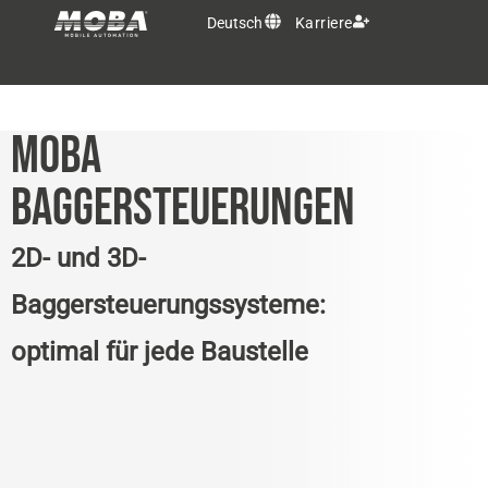
Deutsch
Karriere
OEM Lösungen
MOBA
Produkte
BAGGERSTEUERUNGEN
Services
2D- und 3D-
Baggersteuerungssysteme:
MOBA Gruppe
optimal für jede Baustelle
Kontakt