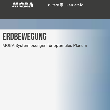
Deutsch
Karriere
OEM Lösungen
ERDBEWEGUNG
Produkte
MOBA Systemlösungen für optimales Planum
Services
MOBA Gruppe
Kontakt