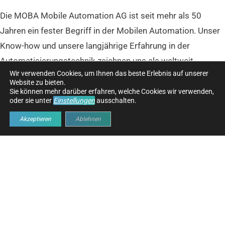
Die MOBA Mobile Automation AG ist seit mehr als 50
Jahren ein fester Begriff in der Mobilen Automation. Unser
Know-how und unsere langjährige Erfahrung in der
Automatisierungstechnik zeichnen uns als weltweit
Wir verwenden Cookies, um Ihnen das beste Erlebnis auf unserer
anerkannten Experten für die Entwicklung und Produktion
Website zu bieten.
von Maschinensteuerungen, Identifikation, mobiler
Sie können mehr darüber erfahren, welche Cookies wir verwenden,
oder sie unter
Einstellungen
ausschalten.
Wägetechnik und flexiblen Softwarelösungen aus. Aber
Akzeptieren
Ablehnen
auch in anderen Bereichen, in denen robuste und
zuverlässige Sensoren, Steuerungen und Bedieneinheiten
benötigt werden, kommen MOBA-Komponenten und -
Systeme zum Einsatz.