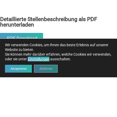
Detaillierte Stellenbeschreibung als PDF
herunterladen
PDF Download
Wir verwenden Cookies, um Ihnen das beste Erlebnis auf unserer
Website zu bieten.
Sie können mehr darüber erfahren, welche Cookies wir verwenden,
oder sie unter
Einstellungen
ausschalten.
Akzeptieren
Ablehnen
KONTAKTIEREN SIE UNS
Name
*
First
Last
*