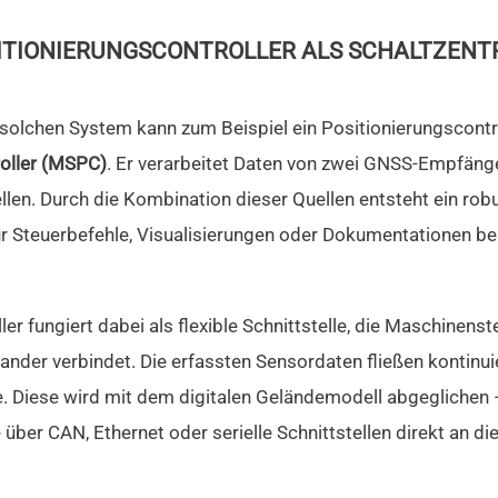
ITIONIERUNGSCONTROLLER ALS SCHALTZENT
m solchen System kann zum Beispiel ein Positionierungscontr
roller (MSPC)
. Er verarbeitet Daten von zwei GNSS-Empfänge
en. Durch die Kombination dieser Quellen entsteht ein robus
r Steuerbefehle, Visualisierungen oder Dokumentationen ber
er fungiert dabei als flexible Schnittstelle, die Maschinens
er verbindet. Die erfassten Sensordaten fließen kontinuie
. Diese wird mit dem digitalen Geländemodell abgeglichen –
 über CAN, Ethernet oder serielle Schnittstellen direkt an 