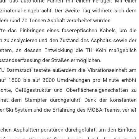
auf das autonome Fahren mit einem Fertiger. Mit einer
zmaterial eingebracht. Der zweite Tag widmete sich dem
 dem rund 70 Tonnen Asphalt verarbeitet wurden.
te das Einbringen eines faseroptischen Kabels, um die
n zu analysieren und den Zustand des Asphalts sowie der
System, an dessen Entwicklung die TH Köln maßgeblich
le Zustandserfassung der Straßen ermöglichen.
TU Darmstadt testete außerdem die Vibrationseinheit am
0 auf 1500 bis auf 3000 Umdrehungen pro Minute erhöht
hte, Gefügestruktur und Oberflächeneigenschaften zu
n mit dem Stampfer durchgeführt. Dank der konstanten
per-Ski-System und die Erfahrung des MOBA-Teams, verlief
ichen Asphalttemperaturen durchgeführt, um den Einfluss