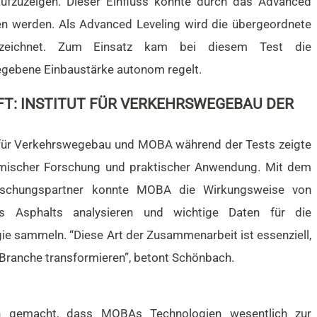
aufzuzeigen. Dieser Einfluss konnte durch das Advanced
n werden. Als Advanced Leveling wird die übergeordnete
bezeichnet. Zum Einsatz kam bei diesem Test die
egebene Einbaustärke autonom regelt.
T: INSTITUT FÜR VERKEHRSWEGEBAU DER
 für Verkehrswegebau und MOBA während der Tests zeigte
emischer Forschung und praktischer Anwendung. Mit dem
orschungspartner konnte MOBA die Wirkungsweise von
es Asphalts analysieren und wichtige Daten für die
ie sammeln. “Diese Art der Zusammenarbeit ist essenziell,
 Branche transformieren”, betont Schönbach.
ch gemacht, dass MOBAs Technologien wesentlich zur